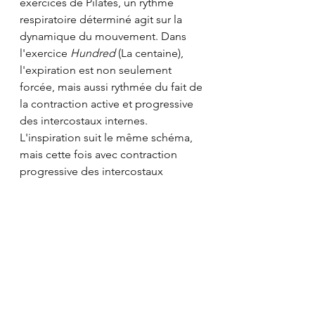
exercices de Pilates, un rythme 
respiratoire déterminé agit sur la 
dynamique du mouvement. Dans 
l'exercice 
Hundred 
(La centaine), 
l'expiration est non seulement 
forcée, mais aussi rythmée du fait de 
la contraction active et progressive 
des intercostaux internes. 
L'inspiration suit le même schéma, 
mais cette fois avec contraction 
progressive des intercostaux 
externes. Pour cet exercice, 
l'inspiration et l'expiration se font 
chacune sur cinq temps, et la 
contraction des muscles s'accentue 
à chaque temps. »* 